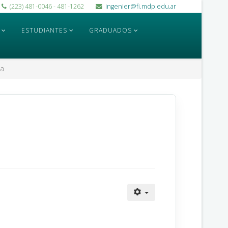
(223) 481-0046 - 481-1262
ingenier@fi.mdp.edu.ar
ESTUDIANTES
GRADUADOS
ca