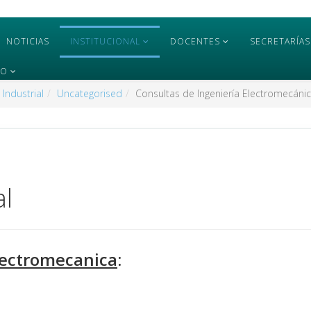
NOTICIAS
INSTITUCIONAL
DOCENTES
SECRETARÍAS
TO
 Industrial
Uncategorised
Consultas de Ingeniería Electromecáni
al
lectromecanica
: