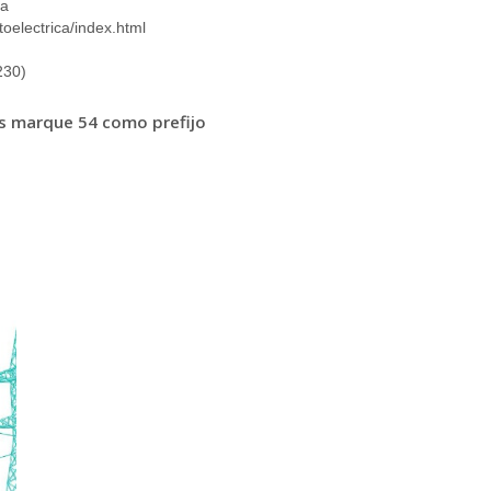
ia
toelectrica/index.html
230)
aís marque 54 como prefijo