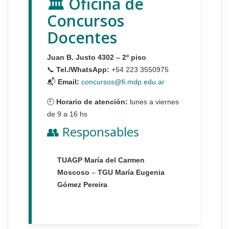
🏛 Oficina de
Concursos
Docentes
Juan B. Justo 4302 – 2º piso
📞
Tel./WhatsApp:
+54 223 3550975
📬
Email:
concursos@fi.mdp.edu.ar
🕘
Horario de atención:
lunes a viernes
de 9 a 16 hs
👥 Responsables
TUAGP María del Carmen
Moscoso
–
TGU María Eugenia
Gómez Pereira