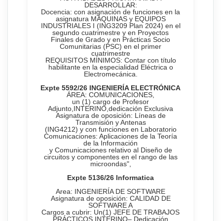
DESARROLLAR:
Docencia: con asignación de funciones en la
asignatura MÁQUINAS y EQUIPOS
INDUSTRIALES I (ING3209 Plan 2024) en el
segundo cuatrimestre y en Proyectos
Finales de Grado y en Prácticas Socio
Comunitarias (PSC) en el primer
cuatrimestre
REQUISITOS MÍNIMOS: Contar con título
habilitante en la especialidad Eléctrica o
Electromecánica.
Expte
5592
/
26
INGENIERÍA
ELECTRÓNICA
ÁREA: COMUNICACIONES,
un (1) cargo de Profesor
Adjunto,INTERINO,dedicación Exclusiva
Asignatura de oposición: Líneas de
Transmisión y Antenas
(ING4212) y con funciones en Laboratorio
Comunicaciones: Aplicaciones de la Teoría
de la Información
y Comunicaciones relativo al Diseño de
circuitos y componentes en el rango de las
microondas",
Expte
5136
/26
Informatica
Area: INGENIERÍA DE SOFTWARE
Asignatura de oposición: CALIDAD DE
SOFTWARE A
Cargos a cubrir: Un(1) JEFE DE TRABAJOS
PRÁCTICOS INTERINO– Dedicación