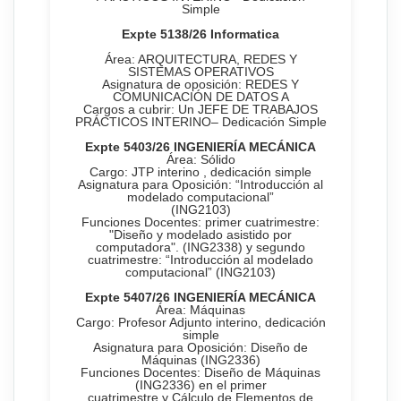
Simple
Expte
513
8
/26
Informatica
Área: ARQUITECTURA, REDES Y
SISTEMAS OPERATIVOS
Asignatura de oposición: REDES Y
COMUNICACIÓN DE DATOS A
Cargos a cubrir: Un JEFE DE TRABAJOS
PRÁCTICOS INTERINO– Dedicación Simple
Expte
5403/
26
INGENIERÍA MECÁNICA
Área: Sólido
Cargo: JTP interino , dedicación simple
Asignatura para Oposición: “Introducción al
modelado computacional”
(ING2103)
Funciones Docentes: primer cuatrimestre:
"Diseño y modelado asistido por
computadora". (ING2338) y segundo
cuatrimestre: “Introducción al modelado
computacional” (ING2103)
Expte
540
7
/
26
INGENIERÍA MECÁNICA
Área: Máquinas
Cargo: Profesor Adjunto interino, dedicación
simple
Asignatura para Oposición: Diseño de
Máquinas (ING2336)
Funciones Docentes: Diseño de Máquinas
(ING2336) en el primer
cuatrimestre y Cálculo de Elementos de