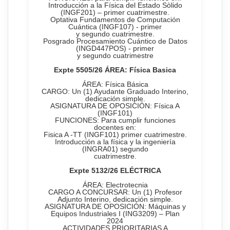
Introducción a la Física del Estado Sòlido
(INGF201) – primer cuatrimestre.
Optativa Fundamentos de Computación
Cuántica (INGF107) - primer
y segundo cuatrimestre.
Posgrado Procesamiento Cuántico de Datos
(INGD447POS) - primer
y segundo cuatrimestre
Expte 5505/26 ÁREA: Física Basica
ÁREA: Física Básica
CARGO: Un (1) Ayudante Graduado Interino,
dedicación simple.
ASIGNATURA DE OPOSICIÓN: Física A
(INGF101)
FUNCIONES: Para cumplir funciones
docentes en:
Fisica A -TT (INGF101) primer cuatrimestre.
Introducción a la física y la ingeniería
(INGRA01) segundo
cuatrimestre.
Expte 5
132
/26
ELÉCTRICA
ÁREA: Electrotecnia
CARGO A CONCURSAR: Un (1) Profesor
Adjunto Interino, dedicación simple.
ASIGNATURA DE OPOSICIÓN: Máquinas y
Equipos Industriales I (ING3209) – Plan
2024
ACTIVIDADES PRIORITARIAS A