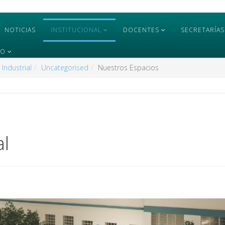
NOTICIAS
INSTITUCIONAL
DOCENTES
SECRETARÍAS
TO
 Industrial
Uncategorised
Nuestros Espacios
al