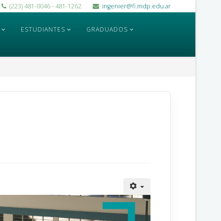
(223) 481-0046 - 481-1262
ingenier@fi.mdp.edu.ar
ESTUDIANTES
GRADUADOS